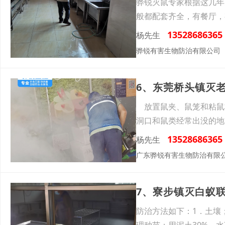
骅锐灭鼠专家根据这几年
般都配套齐全，有餐厅，
**
13528686365
杨先生
骅锐有害生物防治有限公司
6、东莞桥头镇灭
放置鼠夹、鼠笼和粘鼠
洞口和鼠类经常出没的地
来
13528686365
杨先生
广东骅锐有害生物防治有限
7、寮步镇灭白蚁
防治方法如下：1．土壤；
理种苗；用泥土30%、