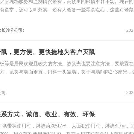
灭鼠现场服务和监测情况来看，高楼里的鼠情不容乐观。现在的
有食堂，还可以叫外卖，还有人会备一些零食点心，这些对老鼠
202
（长沙分公司）
老鼠，更方便、更快捷地为客户灭鼠
板等是居民欢迎且较为的方法。放鼠夹也要注意方法，要放置在
方。鼠夹与墙面垂直，饵料一头靠墙，夹子与墙间隔2~3厘米，
202
公司
联系方式，诚信、敬业、有效、环保
条带状使用时，淋浇药液5L/㎡，大面积使用时，淋浇3L/㎡。
水70%，配合药剂使用拌和均匀，将苗木根部或蔗条沾上药泥浆再