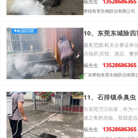
13528686365
杨先生
骅锐有害生物防治有限公司
10、东莞东城除
服务范围:机关企事业单
共场所;宾馆、酒店、餐
13528686365
杨先生
广东骅锐有害生物防治有限
11、石排镇杀臭
在东莞万江街道，作为一
速之客的光临，那就是虫
择专
13528686365
杨先生