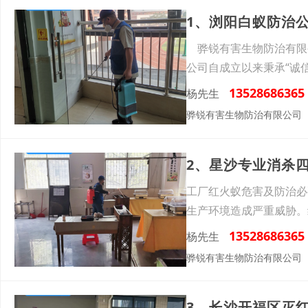
1、浏阳白蚁防治
骅锐有害生物防治有限公
公司自成立以来秉承“诚
13528686365
杨先生
骅锐有害生物防治有限公司
2、星沙专业消杀
工厂红火蚁危害及防治必
生产环境造成严重威胁。
命，这
13528686365
杨先生
骅锐有害生物防治有限公司
3、长沙开福区灭