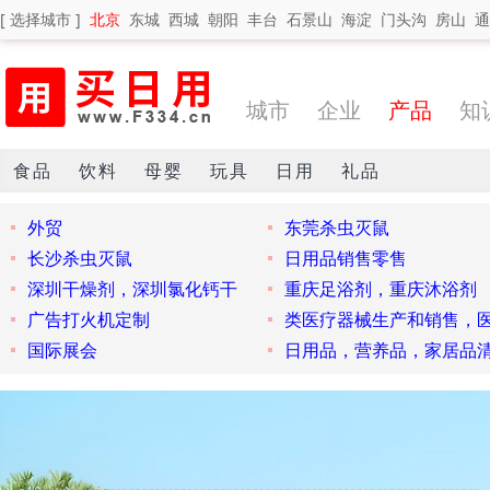
[ 选择城市 ]
北京
东城
西城
朝阳
丰台
石景山
海淀
门头沟
房山
通
城市
企业
产品
知
食品
饮料
母婴
玩具
日用
礼品
外贸
东莞杀虫灭鼠
长沙杀虫灭鼠
日用品销售零售
深圳干燥剂，深圳氯化钙干
重庆足浴剂，重庆沐浴剂
广告打火机定制
类医疗器械生产和销售，
国际展会
日用品，营养品，家居品