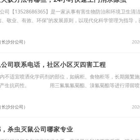
司【13528686365】是一家从事有害生物防治和环境卫生清
信、敬业、有效、环保”的发展原则，以现代化科学管理为指导，
202
（长沙分公司）
鼠公司联系电话，社区小区灭四害工程
内不适宜喷洒化学药剂的部位，如碗柜、食物柜等，长期频繁施
免产生抗药性。 用三氟氯氰菊酯、溴氰菊酯等进行滞留喷
202
（长沙分公司）
螂，杀虫灭鼠公司哪家专业