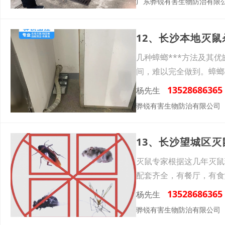
广东骅锐有害生物防治有限
12、长沙本地灭
几种蟑螂***方法及其优
间，难以完全做到。蟑螂
13528686365
杨先生
骅锐有害生物防治有限公司
13、长沙望城区
灭鼠专家根据这几年灭鼠
配套齐全，有餐厅，有食
的
13528686365
杨先生
骅锐有害生物防治有限公司