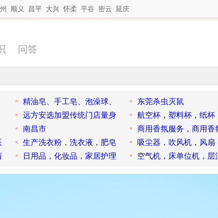
州
顺义
昌平
大兴
怀柔
平谷
密云
延庆
识
问答
精油皂、手工皂、泡澡球、
东莞杀虫灭鼠
远方安选加盟传统门店量身
航空杯，塑料杯，纸杯
南昌市
商用香氛服务，商用香
医
生产洗衣粉，洗衣液，肥皂
吸尘器，吹风机，风扇
清
日用品，化妆品，家居护理
空气机，床单位机，层