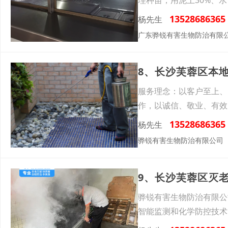
13528686365
杨先生
广东骅锐有害生物防治有限
服务理念：以客户至上、
作，以诚信、敬业、有效
作环
13528686365
杨先生
骅锐有害生物防治有限公司
9、长沙芙蓉区灭
骅锐有害生物防治有限公
智能监测和化学防控技术
和经