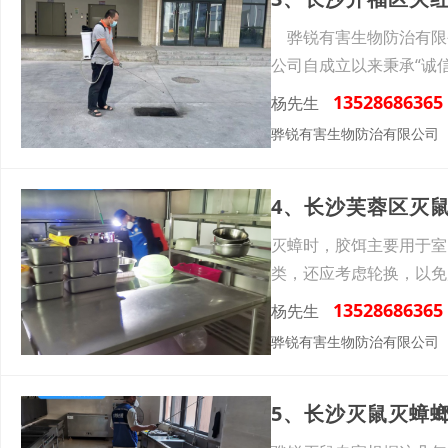
骅锐有害生物防治有限公
公司自成立以来秉承“诚
13528686365
杨先生
骅锐有害生物防治有限公司
4、长沙芙蓉区灭
灭蟑时，胶饵主要用于室
类，还应考虑轮换，以
门、
13528686365
杨先生
骅锐有害生物防治有限公司
5、长沙灭鼠灭蟑