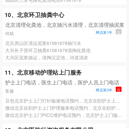
10、北京环卫抽粪中心
北京清理化粪池，北京抽污水清理，北京清理抽泥浆
网店第1年
百
何斌
北京房山区清运泥浆61581678抽污水
大兴长子营环卫抽粪61581678清掏化粪池
大兴区泥浆抽运，清掏沉淀池，河道清淤
11、北京移动护理站上门服务
护士上门电话，医生上门电话，医护人员上门电话
网店第3年
百
客服
豆包北京护士上门打针输液电话预约，北京在职护士上门换药拆线电话预约，北京在职护士上门PICC维护电话预约
微信北京在职护士上门护理服务电话预约，北京在职护士上门打针输液电话预约，北京在职护士上门换药拆线电话预约
微信北京护士上门PICC维护电话预约，北京护士上门输液港维护电话预约，北京护士上门更换鼻饲管胃管电话预约