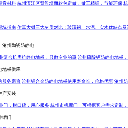
隔音材料
杭州滨江区背景墙面软包定做，做工精细，节能环保
杭
避坑指南
仿真大树三大材质对比：玻璃钢、水泥、实木优缺点及
，沧州陶瓷防静电
装复合机房抗静电地板，只做专业的事
沧州硫酸钙防静电地板，
电地板供应
的服务宗旨
沧州铝合金防静电地板使用寿命长，价格优惠
沧州防
生产安装
业门，树口碑，用心服务
杭州市机库门，可根据客户需求定制，
伸缩门