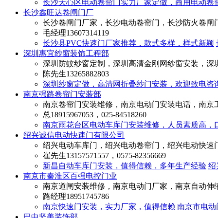
长沙天心区电动卷帘门实力厂家定做，商用电动卷
长沙鑫旺达卷闸门厂
长沙卷闸门厂家，长沙电动卷帘门，长沙防火卷闸
毛经理
13607314119
长沙县PVC快速门厂家推荐，款式多样，样式新颖
深圳惠宜纱窗装饰工程部
深圳防蚊纱窗定制，深圳高清金刚网纱窗安装，深
陈先生
13265882803
深圳纱窗定做，高清网折叠纱门安装，欢迎致电咨
南京强路卷帘门安装部
南京卷帘门安装维修，南京电动门安装电话，南京
总
18915967053，025-84518260
南京雨花台区电动车库门安装维修，人员素质高，
绍兴诚信电动快速门有限公司
绍兴电动车库门，绍兴电动卷帘门，绍兴电动快速
崔先生
13157571557，0575-82356669
新昌自动车库门安装，值得信赖，多年生产经验
绍
南京市秦淮区百强电控门业
南京道闸安装维修，南京电动门厂家，南京自动伸
路经理
18951745786
南京快速门安装，实力厂家，值得信赖
南京市电动
巴中坚美装饰部