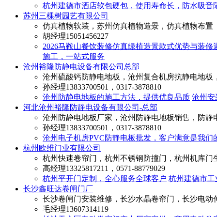
杭州建德市酒店软包硬包，使用寿命长，防水吸音
苏州三棵树园艺有限公司
仿真植物软装，苏州仿真植物造景，仿真植物布置
胡经理
15051456227
2026马鞍山餐饮装修仿真绿植造景款式优势与装修
施工，一站式服务
沧州裕隆防静电设备有限公司总部
沧州硫酸钙防静电地板，沧州复合机房抗静电地板
孙经理
13833700501，0317-3878810
沧州防静电地板的施工方法，提供优良品质
沧州安
河北沧州裕隆防静电设备有限公司-总部
沧州防静电地板厂家，沧州防静电地板销售，防静
孙经理
13833700501，0317-3878810
沧州电子机房PVC防静电板批发，客户满意是我们
杭州欧维门业有限公司
杭州快速卷帘门，杭州不锈钢防撞门，杭州机库门
高经理
13325817211，0571-88779029
杭州平开门定制，全心服务全球客户
杭州建德市工
长沙鑫旺达卷闸门厂
长沙卷闸门安装维修，长沙水晶卷帘门，长沙电动
毛经理
13607314119