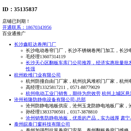
ID：35135837
店铺已到期！
开通联系：
18670343956
百业通推广
长沙鑫旺达卷闸门厂
长沙电动卷帘门厂，长沙不锈钢卷闸门加工，长沙
毛经理
13607314119
长沙天心区翻板车库门公司推荐，经济实惠批量批
性强
杭州欧维门业有限公司
杭州防撞自由门厂家，杭州抗风堆积门厂家，杭州
高经理
13325817211，0571-88779029
杭州电动工业门销售，期待为您效劳
杭州上城区悬
沧州裕隆防静电设备有限公司-总部
沧州防静电地板供应，沧州玉龙防静电地板厂家，
孙经理
13833700501，0317-3878810
沧州销售防静电地板，优质的产品，实力雄厚
肃宁
泰州皖泰门窗科技有限公司
泰州加强型抗风卷帘门安装，泰州翻板卷帘门维修