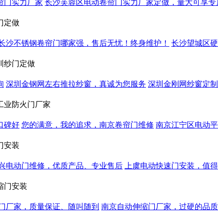
帘门实力厂家
长沙芙蓉区电动卷帘门实力厂家定做，量大可享专
门定做
长沙不锈钢卷帘门哪家强，售后无忧！终身维护！
长沙望城区硬
圳纱门定做
询
深圳金钢网左右推拉纱窗，真诚为您服务
深圳金刚网纱窗定制
工业防火门厂家
口碑好
您的满意，我的追求，南京卷帘门维修
南京江宁区电动平
门安装
兴电动门维修，优质产品、专业售后
上虞电动快速门安装，值得
缩门安装
门厂家，质量保证、随叫随到
南京自动伸缩门厂家，过硬的品质