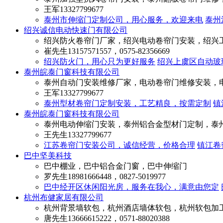
王军
13327799677
泰州市伸缩门定制公司，用心服务，欢迎来电
泰州
绍兴诚信电动快速门有限公司
绍兴防火卷帘门厂家，绍兴电动卷帘门安装，绍兴
崔先生
13157571557，0575-82356669
绍兴防火门，用心只为更好服务
绍兴上虞区自动玻
泰州皖泰门窗科技有限公司
泰州自动门安装维修厂家，电动卷帘门维修安装，
王军
13327799677
泰州型材卷帘门定制安装，工艺精良，按需定制
镇
泰州皖泰门窗科技有限公司
泰州电动伸缩门安装，泰州铝合金型材门定制，泰
王先生
13327799677
江苏卷帘门安装公司，诚信经营，价格合理
镇江卷
巴中坚美科技
巴中棚业，巴中铝合金门窗，巴中伸缩门
罗先生
18981666448，0827-5019977
巴中经开区休闲阳光房，服务在我心，满意由您定
杭州布健家居有限公司
杭州背景墙软包，杭州酒店墙体软包，杭州软包加
唐先生
13666615222，0571-88020388