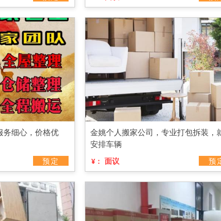
服务细心，价格优
金姚个人搬家公司，专业打包拆装，
安排车辆
预定
面议
预
¥：