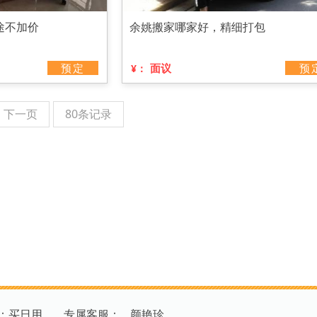
途不加价
余姚搬家哪家好，精细打包
预定
面议
预
¥：
下一页
80条记录
：买日用
专
属
客
服
：
颜艳珍