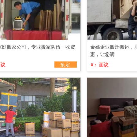
家庭搬家公司，专业搬家队伍，收费
金姚企业搬迁搬运，
惠，让您满
面议
预定
面议
¥：