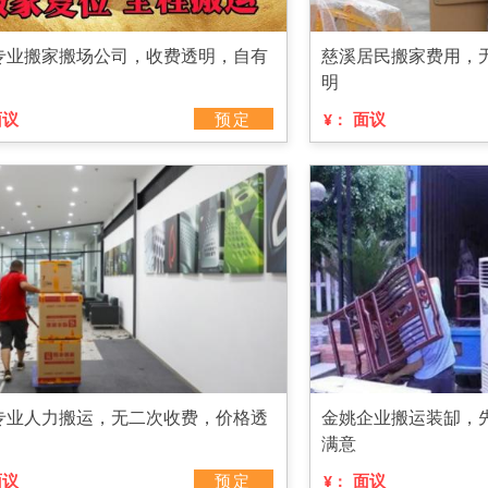
专业搬家搬场公司，收费透明，自有
慈溪居民搬家费用，
明
面议
预定
面议
¥：
专业人力搬运，无二次收费，价格透
金姚企业搬运装缷，
满意
面议
预定
面议
¥：