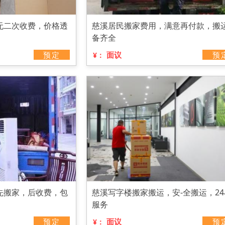
无二次收费，价格透
慈溪居民搬家费用，满意再付款，搬
备齐全
预定
面议
预
¥：
先搬家，后收费，包
慈溪写字楼搬家搬运，安-全搬运，2
服务
预定
面议
预
¥：