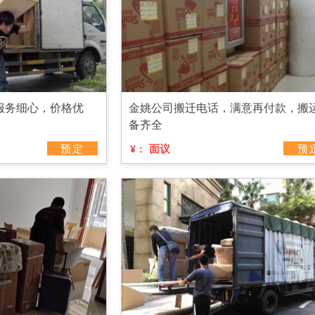
服务细心，价格优
金姚公司搬迁电话，满意再付款，搬
备齐全
预定
面议
预
¥：