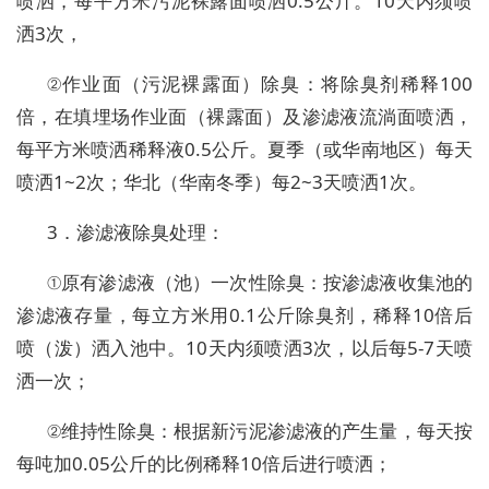
喷洒，每平方米污泥裸露面喷洒0.5公斤。10天内须喷
洒3次，
②作业面（污泥裸露面）除臭：将除臭剂稀释100
倍，在填埋场作业面（裸露面）及渗滤液流淌面喷洒，
每平方米喷洒稀释液0.5公斤。夏季（或华南地区）每天
喷洒1~2次；华北（华南冬季）每2~3天喷洒1次。
3．渗滤液除臭处理：
①原有渗滤液（池）一次性除臭：按渗滤液收集池的
渗滤液存量，每立方米用0.1公斤除臭剂，稀释10倍后
喷（泼）洒入池中。10天内须喷洒3次，以后每5-7天喷
洒一次；
②维持性除臭：根据新污泥渗滤液的产生量，每天按
每吨加0.05公斤的比例稀释10倍后进行喷洒；