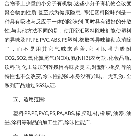
合物带上少量的小分子有机物.这些小分子有机物会改变
聚合物的性质,甚至成为健康隐患. 帝汇塑料除味剂是一
种具有吸收与反应于一体的除味剂.同时具有很好的分散
性.与其他方法不同的是，使用帝汇塑料除味剂能使塑料
的异味及PP,PE,PVC,ABS,PS塑料,橡胶等异味被彻底消除
了，而不是用其它气味来遮盖.它可以强力吸附
CO2,SO2,氧化氮尾气(NOX),氨(NH3)农药瓶,化妆品瓶,
饮料瓶,化工添加剂等残留香味及臭味,对塑料,橡胶,等的
特性也不会改变,除味性能强.本身没有异味,、无刺激, 全
系列产品通过SGS认证.
五、适用范围:
塑料PP,PE,PVC,PS,PA,ABS,橡胶鞋材,橡胶,油漆,油
墨,涂料等制品的加工生产,除味性能广.