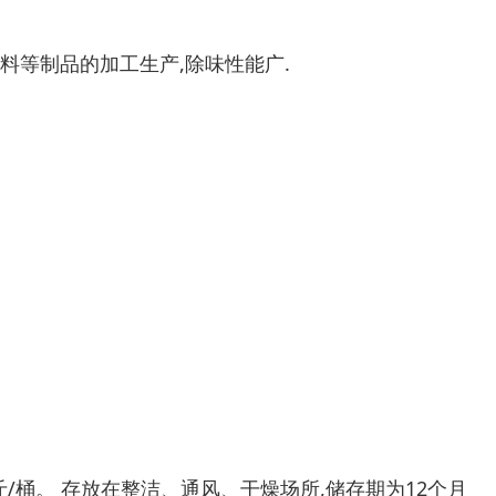
油墨,涂料等制品的加工生产,除味性能广.
5公斤/桶。 存放在整洁、通风、干燥场所,储存期为12个月