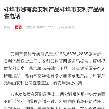
蚌埠市哪有卖安利产品蚌埠市安利产品销
售电话
面议
价格：
2023-10-09 17:11 5242次浏览
芜湖市安利专卖店负责人155_6576_2885微同步，
安利产品送货上门，安利云购官网邀请码提供，店铺提
供安利专卖、洗洁精loc等清洁用品、牙膏沐浴露等个人
护理用品、逸新气空净化器净水器等家电产品，所有产
品均由安利公司直发直送，有安利购货小票
1.将发胶喷在牙刷刷毛上，用它驯服你那些头发表面
不听话的小毛躁再合适不过。2.如果睫毛膏开始结块，
先别换新，把睫毛膏泡在热水里五分钟，它又会像新的