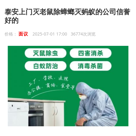
泰安上门灭老鼠除蟑螂灭蚂蚁的公司信誉
好的
面议
价格：
2025-07-01 17:00 36774次浏览