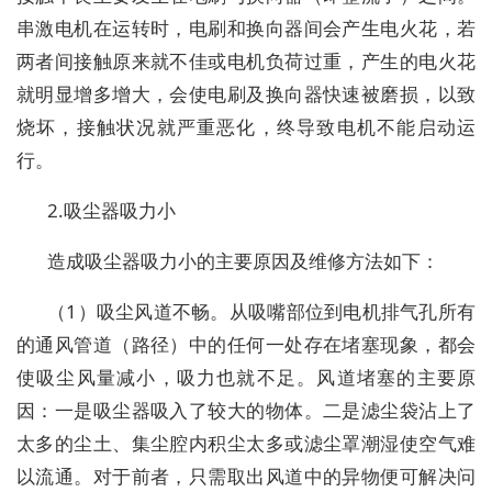
串激电机在运转时，电刷和换向器间会产生电火花，若
两者间接触原来就不佳或电机负荷过重，产生的电火花
就明显增多增大，会使电刷及换向器快速被磨损，以致
烧坏，接触状况就严重恶化，终导致电机不能启动运
行。
2.吸尘器吸力小
造成吸尘器吸力小的主要原因及维修方法如下：
（1）吸尘风道不畅。从吸嘴部位到电机排气孔所有
的通风管道（路径）中的任何一处存在堵塞现象，都会
使吸尘风量减小，吸力也就不足。风道堵塞的主要原
因：一是吸尘器吸入了较大的物体。二是滤尘袋沾上了
太多的尘土、集尘腔内积尘太多或滤尘罩潮湿使空气难
以流通。对于前者，只需取出风道中的异物便可解决问