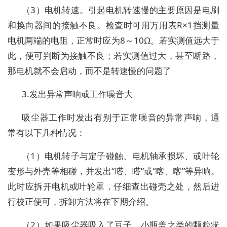
（3）电机转速。引起电机转速慢的主要原因是电刷
和换向器间的接触不良。检查时可用万用表R×1挡测量
电机两端的电阻，正常时应为8～10Ω。若实测值远大于
此，便可判断为接触不良；若实测值过大，甚至断路，
那电机就不会启动，而不是转速慢的问题了
3.发出异常声响或工作噪音大
吸尘器工作时发出有别于正常噪音的异常声响，通
常有以下几种情况：
（1）电机转子与定子碰触、电机轴承损坏、或叶轮
变形与外壳等相碰，并发出“嗒、嗒”或“喀、喀”等异响。
此时应拆开电机或叶轮罩，仔细查出碰壳之处，然后进
行校正便可，拆卸方法将在下期介绍。
（2）如果吸尘器吸入了豆子、小瓶盖之类的颗粒状