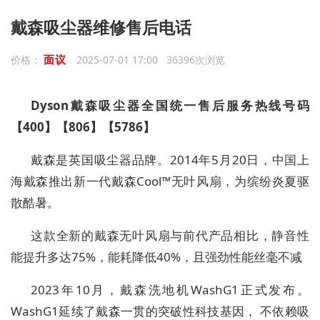
戴森吸尘器维修售后电话
面议
价格：
2025-07-01 17:00 36396次浏览
Dyson戴森吸尘器全国统一售后服务热线号码
【
400】【806】【5786】
戴森
是英国
吸尘器
品牌。2014年5月20日，中国上
海戴森推出新一代戴森Cool™无叶风扇，为缤纷炎夏驱
散酷暑。
这款全新的戴森无叶风扇与前代产品相比，静音性
能提升多达75%，能耗降低40%，且强劲性能丝毫不减
2023年10月，戴森洗地机WashG1正式发布。
WashG1延续了戴森一贯的突破性科技基因， 不依赖吸