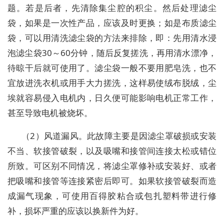
题。若是后者，先清除集尘腔的积尘。然后处理滤尘
袋，如果是一次性产品，应该及时更换；如是布质滤尘
袋，可以用清洗滤尘袋的方法来排除，即：先用清水浸
泡滤尘袋30～60分钟，随后反复搓洗，再用清水漂净，
待晾干后就可使用了。滤尘袋一般不要用肥皂洗，也不
宜放进洗衣机或用手大力搓洗，这样易使绒布脱绒，尘
埃就容易侵入电机内，日久便可能影响电机正常工作，
甚至导致电机被烧坏。
（2）风道漏风。此故障主要是因滤尘罩破损或安装
不当、软接管破裂，以及吸嘴和接管间连接太松或错位
所致。可区别不同情况，将滤尘罩修补或安装好、或者
把吸嘴和接管等连接紧密后即可。如果软接管破裂而造
成漏气现象，可使用百得胶粘合或包扎塑料带进行修
补，损坏严重的应该以换新件为好。