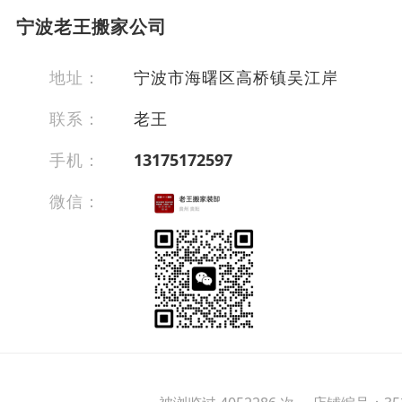
宁波老王搬家公司
地址：
宁波市海曙区高桥镇吴江岸
联系：
老王
手机：
13175172597
微信：