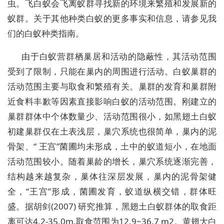
虫。飞白蚁会飞离蚁群寻找新的环境来繁殖和发展新的
蚁群。关于其他种类白蚁的更多事实和信息，请参见我
们的白蚁种类指南。
由于白蚁营群栖巢居和活动的隐蔽性，其活动范围
受到了限制，只能在巢内的周围进行活动。白蚁巢群的
活动范围主要与取食和繁殖有关。巢群的发育和巢群附
近食料丰歉等因素直接影响白蚁的活动范围。刚建立的
巢群群体中个体数量少、活动范围很小，如黑翅土白蚁
初建巢群仅在土表浅层，巢穴系统也很简单，巢内的泥
骨架、“ 王宫”菌圃均未形成，土中的蚁道短小，在地面
活动范围较小。随着巢龄的增长，巢穴系统逐渐完善，
结构越来越复杂，巢体往深层发展，巢内的泥骨架健
全，“王宫”形成，菌圃发育，蚁道纵横交错，群体旺
盛。据胡剑(2007) 研究推算，黑翅土白蚁群体的取食距
离可达4.2-35.0m,取食范围为12.9~36.7 m2。黄翅大白