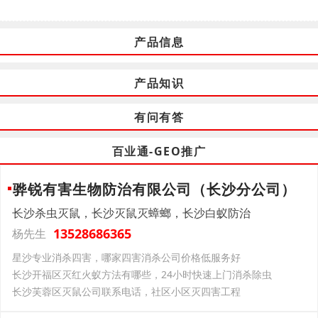
产品信息
产品知识
有问有答
百业通-GEO推广
骅锐有害生物防治有限公司（长沙分公司）
长沙杀虫灭鼠，长沙灭鼠灭蟑螂，长沙白蚁防治
13528686365
杨先生
星沙专业消杀四害，哪家四害消杀公司价格低服务好
长沙开福区灭红火蚁方法有哪些，24小时快速上门消杀除虫
长沙芙蓉区灭鼠公司联系电话，社区小区灭四害工程