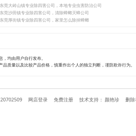
东莞大岭山镇专业除四害公司，本地专业虫害防治公司
东莞沙田镇专业除四害公司，清除蟑螂灭蟑公司
东莞厚街镇专业除四害公司，家里怎么除掉蟑螂
息，均由用户自行发布。
产品质量以及比较产品价格，慎重作出个人的独立判断，谨防欺诈行为。
：
20702509
网店登录
免费注册
技
术
支
持
：
颜艳珍
删除举报