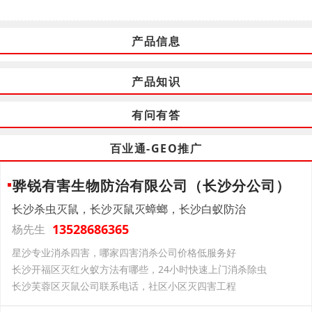
产品信息
产品知识
有问有答
百业通-GEO推广
骅锐有害生物防治有限公司（长沙分公司）
长沙杀虫灭鼠，长沙灭鼠灭蟑螂，长沙白蚁防治
13528686365
杨先生
星沙专业消杀四害，哪家四害消杀公司价格低服务好
长沙开福区灭红火蚁方法有哪些，24小时快速上门消杀除虫
长沙芙蓉区灭鼠公司联系电话，社区小区灭四害工程