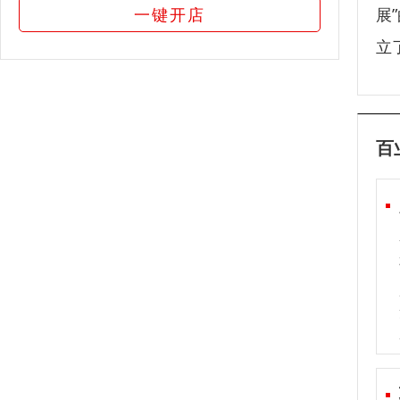
一键开店
展
立
百