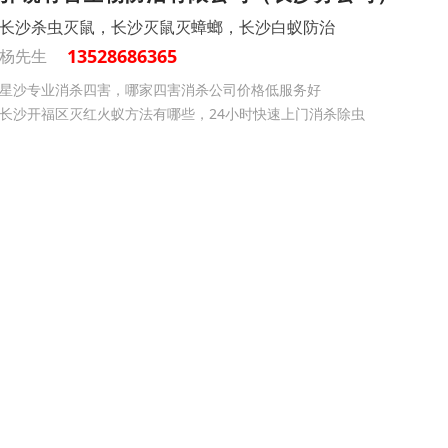
长沙杀虫灭鼠，长沙灭鼠灭蟑螂，长沙白蚁防治
13528686365
杨先生
星沙专业消杀四害，哪家四害消杀公司价格低服务好
长沙开福区灭红火蚁方法有哪些，24小时快速上门消杀除虫
长沙芙蓉区灭鼠公司联系电话，社区小区灭四害工程
息，均由用户自行发布。
产品质量以及比较产品价格，慎重作出个人的独立判断，谨防欺诈行为。
：
20715560
网店登录
免费注册
技
术
支
持
：
颜艳珍
删除举报