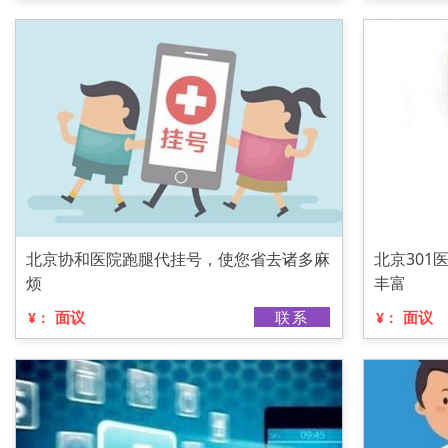
北京协和医院跑腿代挂号，使您省去诸多麻
北京30
烦
丰富
面议
联系
面议
¥：
¥：