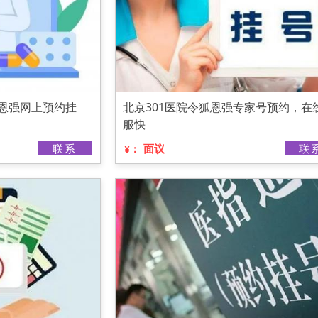
狐恩强网上预约挂
北京301医院令狐恩强专家号预约，在
服快
联系
面议
联
¥：