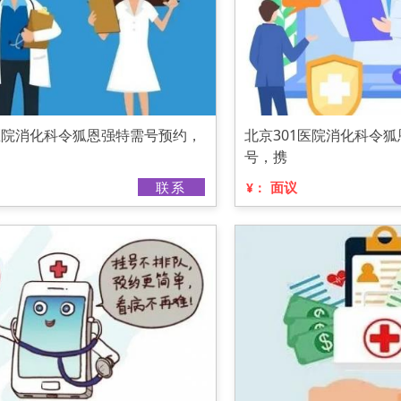
1医院消化科令狐恩强特需号预约，
北京301医院消化科令
号，携
联系
面议
¥：