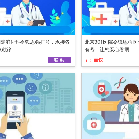
1医院消化科令狐恩强挂号，承接各
北京301医院令狐恩强
京就诊
有号，让您安心看病
联系
面议
¥：