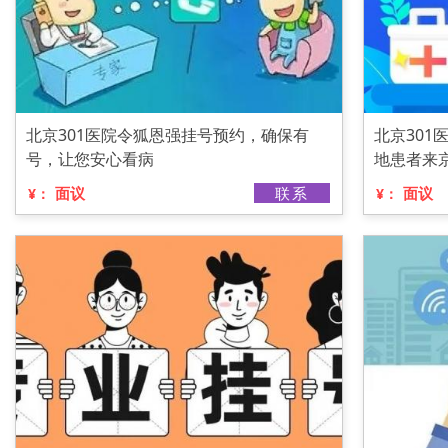
北京301医院令狐恩强挂号预约，确保有
北京30
号，让您安心看病
地患者来
面议
联系
面议
¥：
¥：