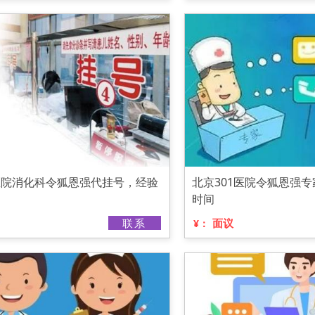
1医院消化科令狐恩强代挂号，经验
北京301医院令狐恩强
时间
联系
面议
¥：