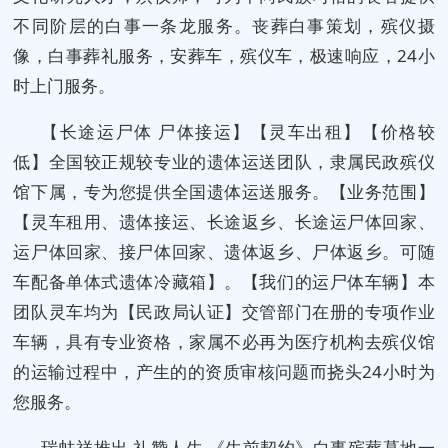
不同阶层的白事一条龙服务。丧葬白事策划，殡仪摄
像，白事葬礼服务，安葬车，殡仪车，极速响应，24小
时上门服务。
【长途运尸体 尸体接运】【灵车出租】【价格较
低】全国较正规较专业的遗体运送团队，隶属民政殡仪
馆下属，专为您提供全国遗体运送服务。【业务范围】
【灵车租用、遗体接运、长途返乡、长途运尸体回家、
运尸体回家、接尸体回家、遗体返乡、尸体返乡。可随
车配备单体式遗体冷藏箱】。【我们的运尸体车辆】本
团队灵车均为【民政局认证】交管部门在册的专项作业
车辆，具有专业资格，家属不必再为医疗机构去殡仪馆
的运输过程中，产生的的资质审核问题而挠头24小时为
您服务。
瑞蚨祥推出 礼赞人生 《生前契约》白事殡葬墓地一