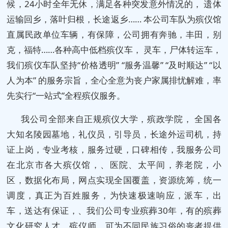
候，24小时全年无休，满足各种突发意外情况的， 遗体
运输回乡，落叶归根，长途返乡…… 本公司车队为殡仪馆
直属民政单位车辆，有保障，公司拥有奔驰，丰田，别
克，福特……各种高中低档殡仪车， 灵车，尸体转运车，
我们殡仪车队坚持“价格透明” “服务温馨” “及时顺达” “以
人为本” 的服务宗旨，全心全意为丧户家属排忧解难，率
先实行“一站式”全程殡仪服务。
我公司全部来自正规殡仪大学，殡政学院， 全国各
大知名陵园墓地，礼仪员，引导员，长途外运司机，持
证上岗，专业考核，服务过硬，口碑相传，我服务公司
在北京市各大殡仪馆，、医院、太平间，养老院，小
区，数据化布局，网点实现全国覆盖，资源统筹，统一
调度，真正为百姓服务，为快速极速响应，派车，出
车，送达有保证，、我们公司专业殡葬30年，有的殡葬
文化研究人才，殡仪师，可为不同民族习俗的丧者提供