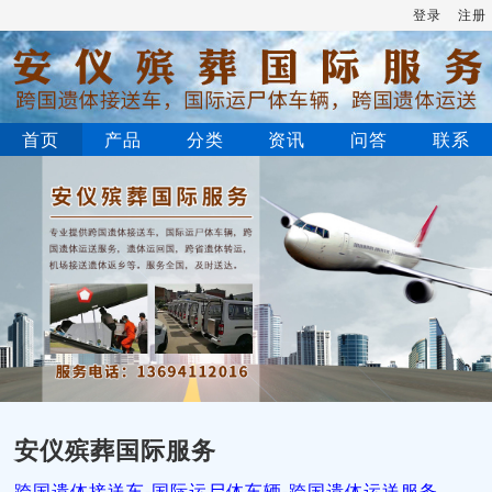
登录
注册
首页
产品
分类
资讯
问答
联系
安仪殡葬国际服务
跨国遗体接送车-国际运尸体车辆-跨国遗体运送服务