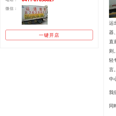
微信：
运
器
一键开店
直
则
轻
言
中
我
同