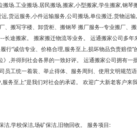
搬场.工业搬场.居民搬场,搬家,小型搬家,学生搬家,钢琴
运,货运服务,小件运输服务,公司搬场,单位搬迁,货物运输
厂、搬写字楼、卸货柜、搬钢琴 搬厂服务--专业搬厂、搬
--长途搬家。 搬家搬迁物流等业务。 运通搬家公司多年来
格履行“诚信专业、价格合理,服务至上,损坏物品负责赔偿”
》,并得到社会各界的一致好评。 运通搬家公司拥有一
公司员工统一着装、举止得体、服务周到、使用文明规范语
户,服务至上”是我们对社会的承诺。 欢迎广大新老客户来
洁,学校保洁,场矿保洁,旧物回收。 服务项目: