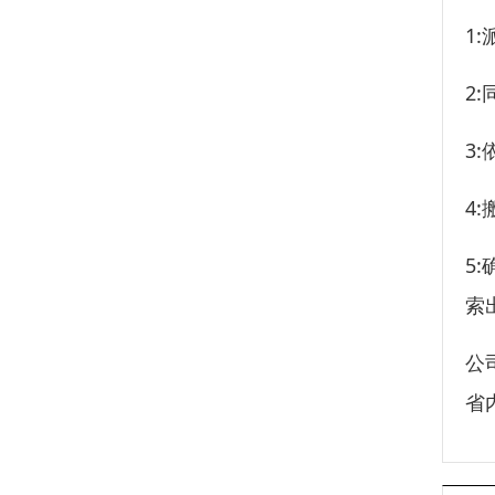
1
2
3
4
5
索
公
省