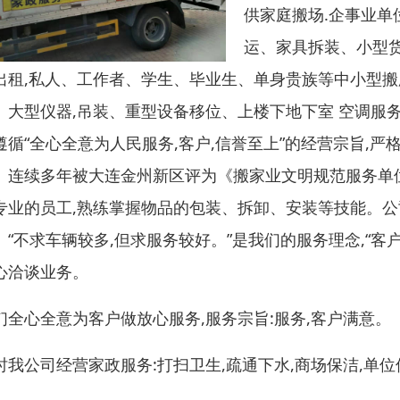
供家庭搬场.企事业单位
运、家具拆装、小型货
出租,私人、工作者、学生、毕业生、单身贵族等中小型搬
、大型仪器,吊装、重型设备移位、上楼下地下室 空调服务
遵循“全心全意为人民服务,客户,信誉至上”的经营宗旨,严
。连续多年被大连金州新区评为《搬家业文明规范服务单位
专业的员工,熟练掌握物品的包装、拆卸、安装等技能。
。“不求车辆较多,但求服务较好。”是我们的服务理念,“客
心洽谈业务。
们全心全意为客户做放心服务,服务宗旨:服务,客户满意。
时我公司经营家政服务:打扫卫生,疏通下水,商场保洁,单位保