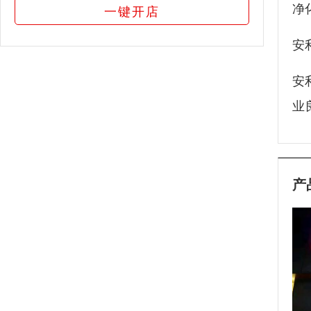
净
一键开店
安
安
业
产