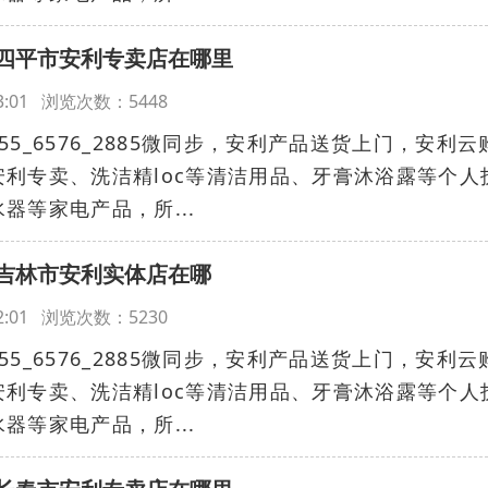
四平市安利专卖店在哪里
:23:01 浏览次数：5448
5_6576_2885微同步，安利产品送货上门，安利云
利专卖、洗洁精loc等清洁用品、牙膏沐浴露等个人
器等家电产品，所...
吉林市安利实体店在哪
:22:01 浏览次数：5230
5_6576_2885微同步，安利产品送货上门，安利云
利专卖、洗洁精loc等清洁用品、牙膏沐浴露等个人
器等家电产品，所...