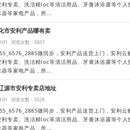
利专卖、洗洁精loc等清洁用品、牙膏沐浴露等个人
器等家电产品，所...
化市安利产品哪有卖
:20:01 浏览次数：5657
5_6576_2885微同步，安利产品送货上门，安利云
利专卖、洗洁精loc等清洁用品、牙膏沐浴露等个人
器等家电产品，所...
辽源市安利专卖店地址
:24:01 浏览次数：5526
5_6576_2885微同步，安利产品送货上门，安利云
利专卖、洗洁精loc等清洁用品、牙膏沐浴露等个人
器等家电产品，所...