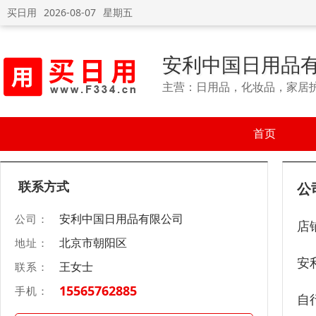
买日用
2026-08-07
星期五
安利中国日用品
主营：日用品，化妆品，家居
首页
联系方式
公
安利中国日用品有限公司
公司：
店
北京市朝阳区
地址：
安
王女士
联系：
15565762885
手机：
自