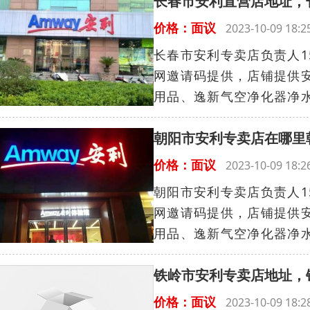
长春市安利直营店地址，
价格：面议
2023-10-09 18
长春市安利专卖店负责人15
网邀请码提供，店铺提供安
用品、逸新气空净化器净水
朝阳市安利专卖店在哪里
价格：面议
2023-10-09 18
朝阳市安利专卖店负责人15
网邀请码提供，店铺提供安
用品、逸新气空净化器净水
铁岭市安利专卖店地址，
价格：面议
2023-10-09 18