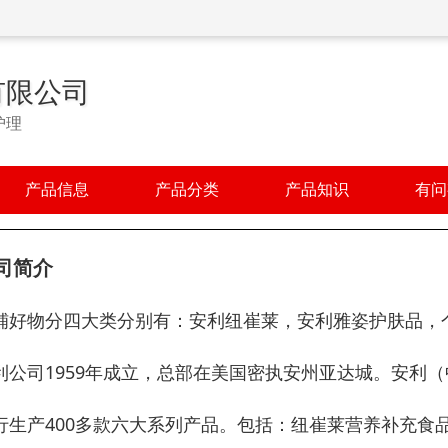
有限公司
护理
产品信息
产品分类
产品知识
有问
司简介
铺好物分四大类分别有：安利纽崔莱，安利雅姿护肤品，
利公司1959年成立，总部在美国密执安州亚达城。安利（
行生产400多款六大系列产品。包括：纽崔莱营养补充食