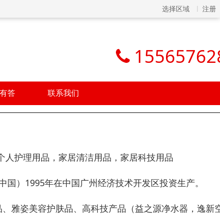
选择区域
注册
15565762
有答
联系我们
个人护理用品，家居清洁用品，家居科技用品
中国）1995年在中国广州经济技术开发区投资生产。
品、雅姿美容护肤品、高科技产品（益之源净水器，逸新