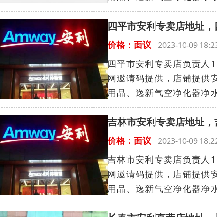
四平市安利专卖店地址，
价格：面议
2023-10-09 18
四平市安利专卖店负责人15
网邀请码提供，店铺提供安
用品、逸新气空净化器净水
吉林市安利专卖店地址，
价格：面议
2023-10-09 18
吉林市安利专卖店负责人15
网邀请码提供，店铺提供安
用品、逸新气空净化器净水