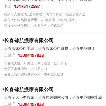
13175172597
老王
慈溪个人搬家3公里内价格，满意再付款，搬运设备齐全
奉化大件物品搬运费用，安-全搬运，24小时服务
慈溪专业钢琴搬运，专业服务，价格透明
长春锦航搬家有限公司
长春搬家公司电话，长春搬家公司价格，长春单位搬迁
13394497838
王经理
长春南关区工厂搬迁，诚信经营，信守承诺
朝阳区家具拆装，省时又省力
长春九台区锦航搬家公司，安全高效快捷
长春锦航搬家有限公司
长春个人小型搬家，长春居民搬家公司，长春单位搬家电话
13394497838
王经理