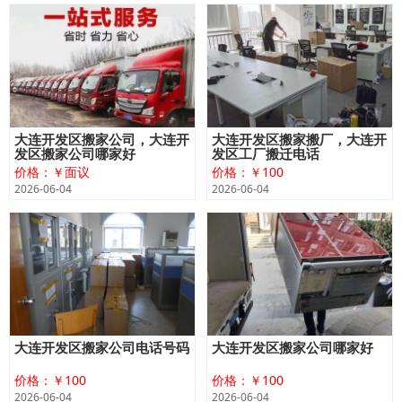
大连开发区搬家公司，大连开
大连开发区搬家搬厂，大连开
发区搬家公司哪家好
发区工厂搬迁电话
价格：￥面议
价格：￥100
2026-06-04
2026-06-04
大连开发区搬家公司电话号码
大连开发区搬家公司哪家好
价格：￥100
价格：￥100
2026-06-04
2026-06-04