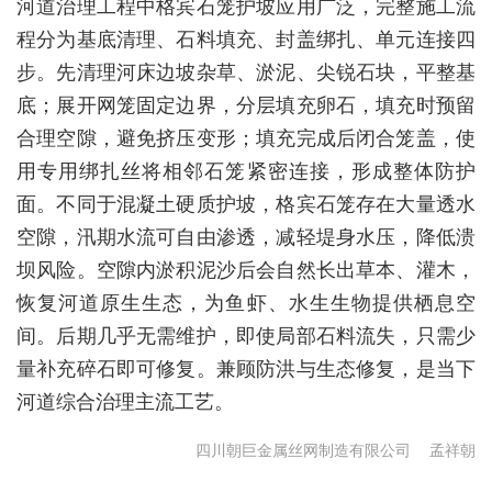
河道治理工程中格宾石笼护坡应用广泛，完整施工流
程分为基底清理、石料填充、封盖绑扎、单元连接四
步。先清理河床边坡杂草、淤泥、尖锐石块，平整基
底；展开网笼固定边界，分层填充卵石，填充时预留
合理空隙，避免挤压变形；填充完成后闭合笼盖，使
用专用绑扎丝将相邻石笼紧密连接，形成整体防护
面。不同于混凝土硬质护坡，格宾石笼存在大量透水
空隙，汛期水流可自由渗透，减轻堤身水压，降低溃
坝风险。空隙内淤积泥沙后会自然长出草本、灌木，
恢复河道原生生态，为鱼虾、水生生物提供栖息空
间。后期几乎无需维护，即使局部石料流失，只需少
量补充碎石即可修复。兼顾防洪与生态修复，是当下
河道综合治理主流工艺。
四川朝巨金属丝网制造有限公司
孟祥朝