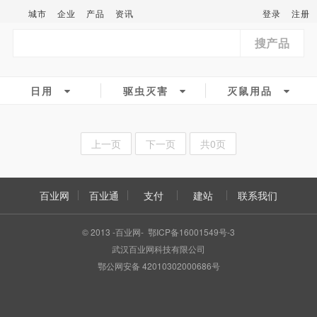
城市
企业
产品
资讯
登录
注册
搜产品
日用
驱虫灭害
灭鼠用品
上一页
下一页
共0页
百业网
百业通
支付
建站
联系我们
© 2013 -百业网- 鄂ICP备16001549号-3
武汉百业网科技有限公司
鄂公网安备 42010302000686号