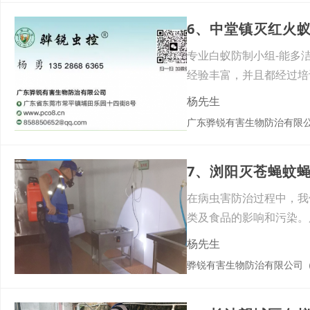
6、中堂镇灭红火
专业白蚁防制小组-能多
经验丰富，并且都经过培
害防
杨先生
广东骅锐有害生物防治有限
7、浏阳灭苍蝇蚊
在病虫害防治过程中，我
类及食品的影响和污染。
卫生
杨先生
骅锐有害生物防治有限公司