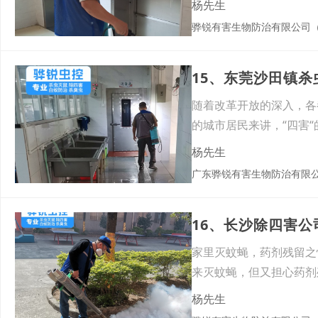
杨先生
骅锐有害生物防治有限公司
随着改革开放的深入，各
的城市居民来讲，“四害
杨先生
广东骅锐有害生物防治有限
16、长沙除四害
家里灭蚊蝇，药剂残留之
来灭蚊蝇，但又担心药剂
分，这
杨先生