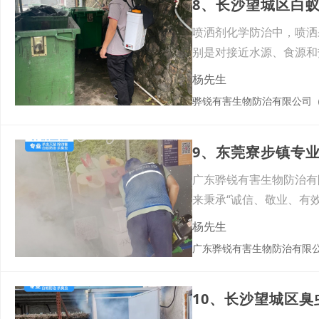
8、长沙望城区白
喷洒剂化学防治中，喷洒
别是对接近水源、食源和
据蟑
杨先生
骅锐有害生物防治有限公司
9、东莞寮步镇专
广东骅锐有害生物防治有
来秉承“诚信、敬业、有
书、
杨先生
广东骅锐有害生物防治有限
10、长沙望城区