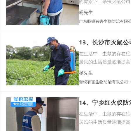
的背景下，杀虫灭鼠公司
量与
杨先生
广东骅锐有害生物防治有限
13、长沙市灭鼠
在生活中，虫鼠的存在往
居民的生活质量逐渐提高
播一
杨先生
骅锐有害生物防治有限公司
14、宁乡红火蚁
在生活中，虫鼠的存在往
居民的生活质量逐渐提高
播一