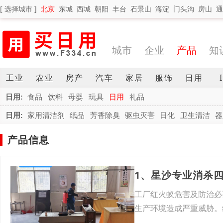
[ 选择城市 ]
北京
东城
西城
朝阳
丰台
石景山
海淀
门头沟
房山
通
城市
企业
产品
知
工业
农业
房产
汽车
家居
服饰
日用
日用:
食品
饮料
母婴
玩具
日用
礼品
日用:
家用清洁剂
纸品
芳香除臭
驱虫灭害
日化
卫生清洁
器
产品信息
1、星沙专业消杀
工厂红火蚁危害及防治必
生产环境造成严重威胁。
命，这