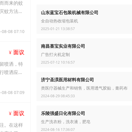
而而来的蚊
灭蚊方法虽
山东蓝宝石包装机械有限公司
全自动热收缩包装机
2025-01-21 13:38:57
-08-08 07:10
南昌喜宝实业有限公司
面议
¥
广告打火机定制
2025-07-12 10:16:57
留喷洒，特
行喷洒应根
济宁圣淏医用材料有限公司
类医疗器械生产和销售，医用透气胶贴，膏药布
-08-08 07:09
2024-08-29 08:45:33
面议
¥
乐陵强盛日化有限公司
生产洗衣粉，洗衣液，肥皂
注。在这样
2024-08-16 17:36:07