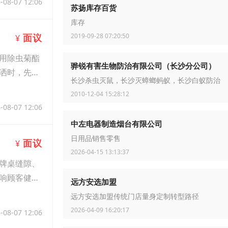
-08-07 12:06
苏扬库存百货
库存
2019-09-28 07:20:50
面议
¥
用除虫菊酯
骅锐有害生物防治有限公司（长沙分公司）
洒时，先在
长沙杀虫灭鼠，长沙灭蟑螂蚂蚁，长沙白蚁防治
2010-12-04 15:28:12
-08-07 12:06
中左电器制造烟台有限公司
日用品销售零售
面议
¥
2026-04-15 13:13:37
牌桌缝隙、
响顾客健
远方安选加盟
远方安选加盟传统门店量身定制转型路径
2026-04-09 16:20:17
-08-07 12:06