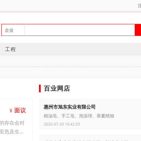
工程
百业网店
惠州市旭东实业有限公司
面议
¥
精油皂、手工皂、泡澡球、香薰蜡烛
的存在会对
2026-07-20 16:42:20
至危及生