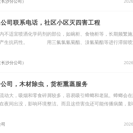
2026
（长沙分公司）
鼠公司联系电话，社区小区灭四害工程
内不适宜喷洒化学药剂的部位，如碗柜、食物柜等，长期频繁施
免产生抗药性。 用三氟氯氰菊酯、溴氰菊酯等进行滞留喷
2026
（长沙分公司）
治公司，木材除虫，货柜熏蒸服务
流动大，吸烟和零食碎屑较多，容易吸引蟑螂和老鼠。蟑螂会在
在夜间出没，影响环境整洁。而且这些害虫还可能传播病菌，影
2026
公司