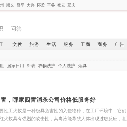
州
顺义
昌平
大兴
怀柔
平谷
密云
延庆
识
问答
IT
文教
旅游
生活
服务
工商
商务
广告
皿
居家日用
钟表
衣物洗护
个人洗护
烟具
四害，哪家四害消杀公司价格低服务好
要性工火蚁是一种极具危害性的入侵物种，在工厂环境中，它们
红火蚁具有强烈的攻击性，其毒液能导致人体出现过敏反应，甚