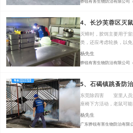
骅锐有害生物防治有限公司
4、长沙芙蓉区灭
灭蟑时，胶饵主要用于室
类，还应考虑轮换，以
门、
杨先生
骅锐有害生物防治有限公司
5、石碣镇跳蚤防
东莞除四害 室里人员
座椅下方活动，老鼠可能
康。广
杨先生
广东骅锐有害生物防治有限