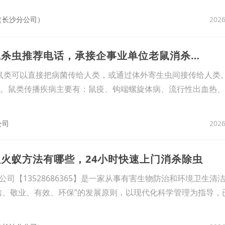
2026
（长沙分公司）
2、东莞常平镇灭鼠杀虫推荐电话，承接企事业单位老鼠消杀工程
可以直接把病菌传给人类，或通过体外寄生虫间接传给人类
病。鼠类传播疾病主要有：鼠疫、钩端螺旋体病、流行性出血热
2026
公司
红火蚁方法有哪些，24小时快速上门消杀除虫
【13528686365】是一家从事有害生物防治和环境卫生清
信、敬业、有效、环保”的发展原则，以现代化科学管理为指导，