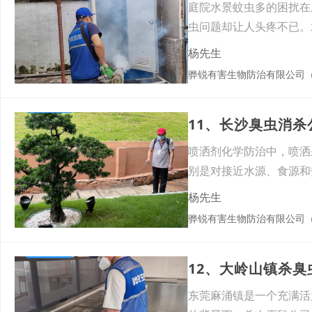
庭院水景蚊虫多的困扰在
虫问题却让人头疼不已。
然能
杨先生
骅锐有害生物防治有限公司
11、长沙臭虫消
喷洒剂化学防治中，喷洒
别是对接近水源、食源和
据蟑
杨先生
骅锐有害生物防治有限公司
12、大岭山镇杀
东莞麻涌镇是一个充满活