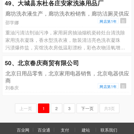
49、大城县东杜各庄安家洗涤用品厂
廊坊洗衣液生产，廊坊洗衣粉销售，廊坊洁厕灵供应
网店第1年
百
邵学娜
重油污清洁剂油污净，家用厨房抽油烟机瓷砖灶台清洗除
家用洗衣凝珠，香水型洗衣液，散装清洁亮色洗衣凝珠
污渍爆炸盐，宾馆洗衣房低温彩漂粉，彩色衣物活氧增白漂
50、北京春庆商贸有限公司
北京日用品零售，北京家用电器销售，北京电器供应
商
网店第1年
百
刘春庆
上一页
1
2
3
下一页
共3页
百业网
百业通
支付
建站
联系我们