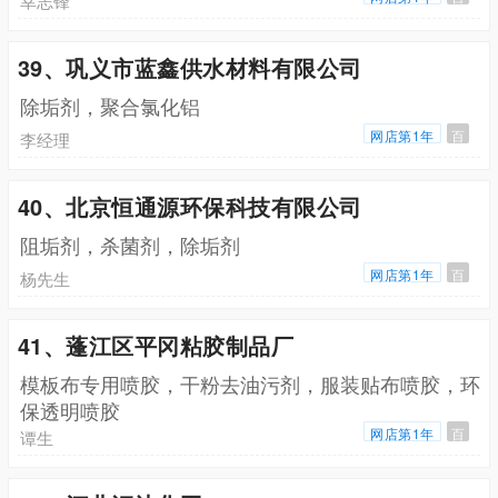
幸志锋
39、巩义市蓝鑫供水材料有限公司
除垢剂，聚合氯化铝
网店第1年
百
李经理
40、北京恒通源环保科技有限公司
阻垢剂，杀菌剂，除垢剂
网店第1年
百
杨先生
41、蓬江区平冈粘胶制品厂
模板布专用喷胶，干粉去油污剂，服装贴布喷胶，环
保透明喷胶
网店第1年
百
谭生