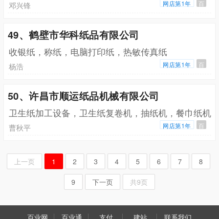
网店第1年
百
邓兴锋
49、鹤壁市华科纸品有限公司
收银纸，称纸，电脑打印纸，热敏传真纸
网店第1年
百
杨浩
50、许昌市顺运纸品机械有限公司
卫生纸加工设备，卫生纸复卷机，抽纸机，餐巾纸机
网店第1年
百
曹秋平
上一页
1
2
3
4
5
6
7
8
9
下一页
共9页
百业网
百业通
支付
建站
联系我们