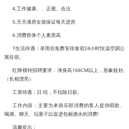
4.
工作健康、、正规、合法
5.
天天满房女孩保证
每天进房
6.
消费群体个人素质高
7
生活待遇：录用后免费安排食宿
24
小时恒温空調公
寓住宿。
红牌模特招聘要求：净身高
168CM
以上，形象较好
,
（长相漂亮）
工资待遇：
日
结
，不扣除日薪。
工作内容：主要为来俱乐部消费的客人提供唱歌、
喝酒、聊天、玩塞子以促进包厢酒水的消费
!
温馨提示：