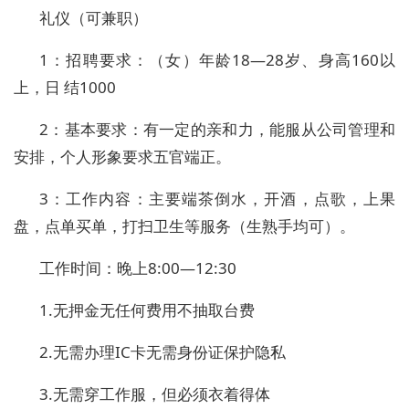
礼仪（可兼职）
1
：招聘要求：（女）年龄
18
—
28
岁、身高
160
以
上，
日
结
1000
2
：基本要求：有一定的亲和力，能服从公司管理和
安排，个人形象要求五官端正。
3
：工作内容：主要端茶倒水，开酒，点歌，上果
盘，点单买单，打扫卫生等服务（生熟手均可）。
工作时间：晚上
8:00
—
12:30
1.
无押金无任何费用不抽取台费
2.
无需办理
IC
卡无需身份证保护隐私
3.
无需穿工作服，但必须衣着得体