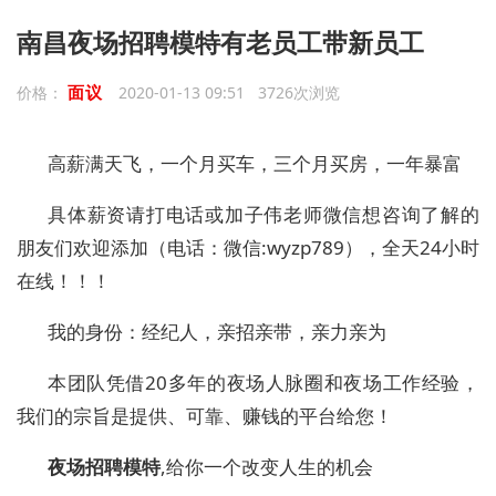
南昌夜场招聘模特有老员工带新员工
面议
价格：
2020-01-13 09:51 3726次浏览
高薪满天飞，一个月买车，三个月买房，一年暴富
具体薪资请打电话或加
子伟
老师微信想咨询了解的
朋友们欢迎添加
（电话：
微信
:wyzp789
）
，全天
24
小时
在线！！！
我的身份：经纪人，亲招亲带，亲力亲为
本团队凭借
20
多年的夜场人脉圈和夜场工作经验，
我们的宗旨是提供、可靠、赚钱的平台给您！
夜场招聘模特
,
给你一个改变人生的机会