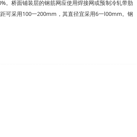
10%。桥面铺装层的钢筋网应使用焊接网或预制冷轧带肋
用100一200mm，其直径宜采用6一l00mm。钢