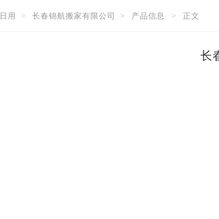
日用
>
长春锦航搬家有限公司
>
产品信息
>
正文
长