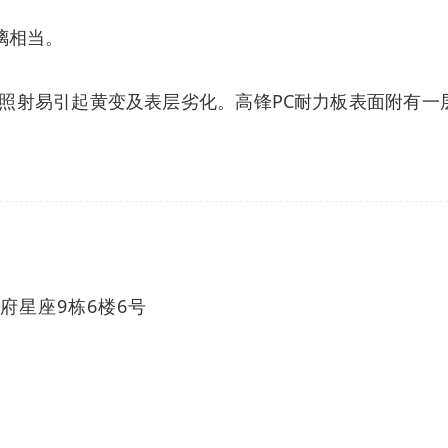
璃相当。
线照射易引起黄变及表层劣化。高锋PC耐力板表面附有一
府星座9栋6楼6号