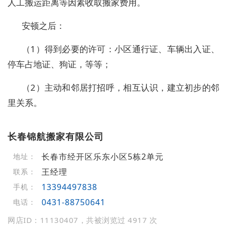
人工搬运距离等因素收取搬家费用。
安顿之后：
（1）得到必要的许可：小区通行证、车辆出入证、
停车占地证、狗证，等等；
（2）主动和邻居打招呼，相互认识，建立初步的邻
里关系。
长春锦航搬家有限公司
长春市经开区乐东小区5栋2单元
地址：
王经理
联系：
13394497838
手机：
0431-88750641
电话：
网店ID：11130407，共被浏览过 4917 次