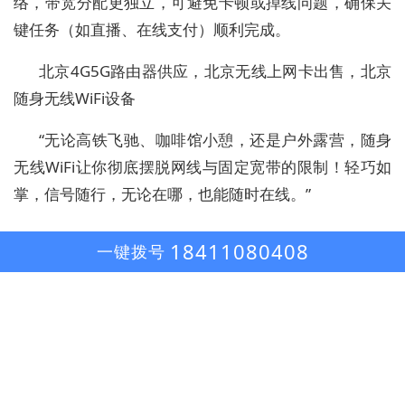
络，带宽分配更独立，可避免卡顿或掉线问题，确保关
键任务（如直播、在线支付）顺利完成。
北京4G5G路由器供应，北京无线上网卡出售，北京
随身无线WiFi设备
“无论高铁飞驰、咖啡馆小憩，还是户外露营，随身
无线WiFi让你彻底摆脱网线与固定宽带的限制！轻巧如
掌，信号随行，无论在哪，也能随时在线。”
18411080408
一键拨号
北京捷灵科技有限公司
北京市海淀区中关村科贸电子城
地址：
于先生
联系：
18411080408
手机：
微信：