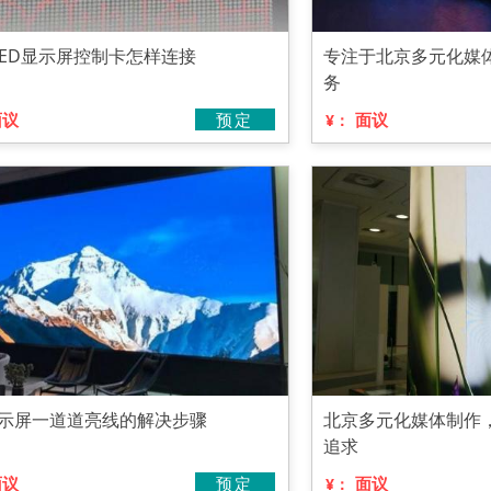
LED显示屏控制卡怎样连接
专注于北京多元化媒
务
面议
预定
面议
¥：
d显示屏一道道亮线的解决步骤
北京多元化媒体制作
追求
面议
预定
面议
¥：