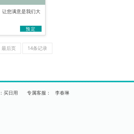
，让您满意是我们大
预定
最后页
14条记录
：买日用
专
属
客
服
：
李春琳