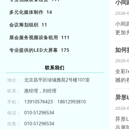
小间
多元化媒体制作 14
2026-
小间
会议筹划组织 11
更加
展会服务视频设备租用 111
如何
专业提供的LED大屏幕 175
2026-
联系我们
全彩
撼的
北京昌平区绿城雅苑2号楼101室
地址：
惠经理，刘经理
联系：
异形
139 1 05 7 6 4 23
18 6 129 93 8 10
手机：
2026-
010 -5 129 653 4
电话：
异形
01 0 -51 296 534
传真：
示屏