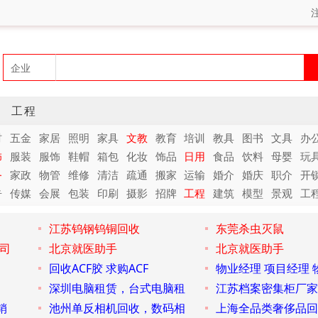
工程
材
五金
家居
照明
家具
文教
教育
培训
教具
图书
文具
办
饰
服装
服饰
鞋帽
箱包
化妆
饰品
日用
食品
饮料
母婴
玩
务
家政
物管
维修
清洁
疏通
搬家
运输
婚介
婚庆
职介
开
告
传媒
会展
包装
印刷
摄影
招牌
工程
建筑
模型
景观
工
江苏钨钢钨铜回收
东莞杀虫灭鼠
司
北京就医助手
北京就医助手
回收ACF胶 求购ACF
物业经理 项目经理 
深圳电脑租赁，台式电脑租
江苏档案密集柜厂家
销
池州单反相机回收，数码相
上海全品类奢侈品回