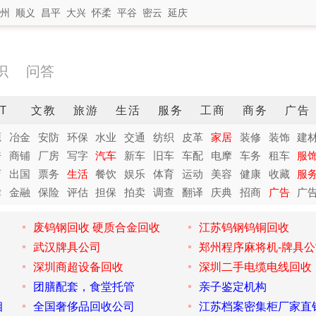
州
顺义
昌平
大兴
怀柔
平谷
密云
延庆
识
问答
IT
文教
旅游
生活
服务
工商
商务
广告
源
冶金
安防
环保
水业
交通
纺织
皮革
家居
装修
装饰
建
房
商铺
厂房
写字
汽车
新车
旧车
车配
电摩
车务
租车
服
店
出国
票务
生活
餐饮
娱乐
体育
运动
美容
健康
收藏
服
律
金融
保险
评估
担保
拍卖
调查
翻译
庆典
招商
广告
广
废钨钢回收 硬质合金回收
江苏钨钢钨铜回收
武汉牌具公司
郑州程序麻将机-牌具公
深圳商超设备回收
深圳二手电缆电线回收
团膳配套，食堂托管
亲子鉴定机构
相
全国奢侈品回收公司
江苏档案密集柜厂家直