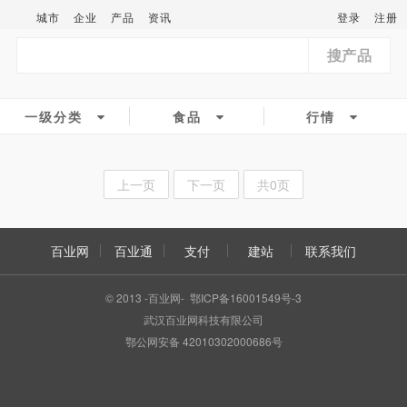
城市
企业
产品
资讯
登录
注册
搜产品
一级分类
食品
行情
上一页
下一页
共0页
百业网
百业通
支付
建站
联系我们
© 2013 -百业网- 鄂ICP备16001549号-3
武汉百业网科技有限公司
鄂公网安备 42010302000686号