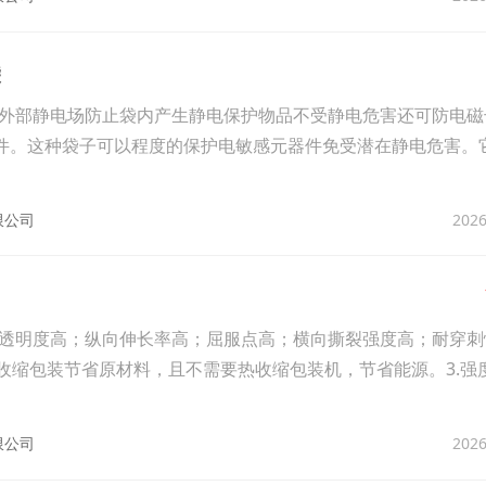
袋
外部静电场防止袋内产生静电保护物品不受静电危害还可防电磁
元器件。这种袋子可以程度的保护电敏感元器件免受潜在静电危害。
2026
限公司
透明度高；纵向伸长率高；屈服点高；横向撕裂强度高；耐穿刺
比收缩包装节省原材料，且不需要热收缩包装机，节省能源。3.强
2026
限公司