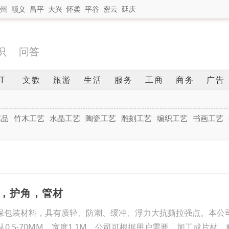
州
顺义
昌平
大兴
怀柔
平谷
密云
延庆
识
问答
IT
文教
旅游
生活
服务
工商
商务
广告
艺品
竹木工艺
水晶工艺
陶瓷工艺
雕刻工艺
编织工艺
书画工艺
棉，护角，管材
环保包装材料，具有质轻、防潮、缓冲、浮力大抗撕拉强点。本公
从0.5-70MM，宽度1.1M。公司可根据用户需要，加工成片材、