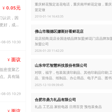
重庆鲜花预定送花电话，重庆南坪鲜花定做，重庆
0.05元
¥
篮定做
2010-01-14 16:43:35
们认识，因
更好，成本
佛山市顺德区娜斯好看鲜花店
花店招商|花店全国连锁品牌加盟|鲜花门店品牌加盟
-08-05 10:30
加盟公司
2026-01-20 11:42:20
面议
¥
山东华艺智慧科技股份有限公司
低密度聚乙
对联，福字，包装装潢印刷品、其他印刷品印刷;
点。具有隔
品、宣传品、纸制品、办公用品、电子产品、图书
制
2025-12-10 09:39:45
-08-05 10:29
合肥市鼎力礼品有限公司
礼品 工艺品 家纺电器 日用百货 预包装食品
面议
¥