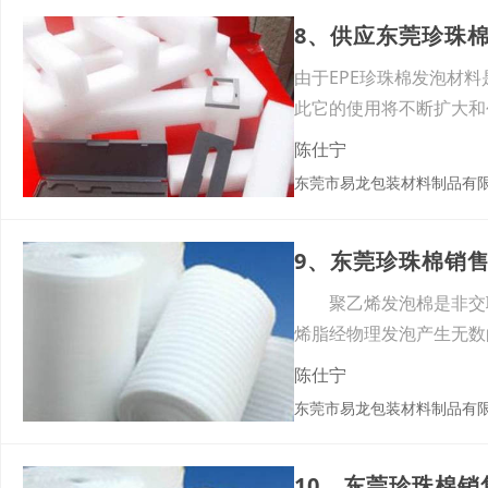
8、供应东莞珍珠
由于EPE珍珠棉发泡材
此它的使用将不断扩大和
更
陈仕宁
东莞市易龙包装材料制品有
9、东莞珍珠棉销
聚乙烯发泡棉是非交联闭
烯脂经物理发泡产生无数
陈仕宁
东莞市易龙包装材料制品有
10、东莞珍珠棉