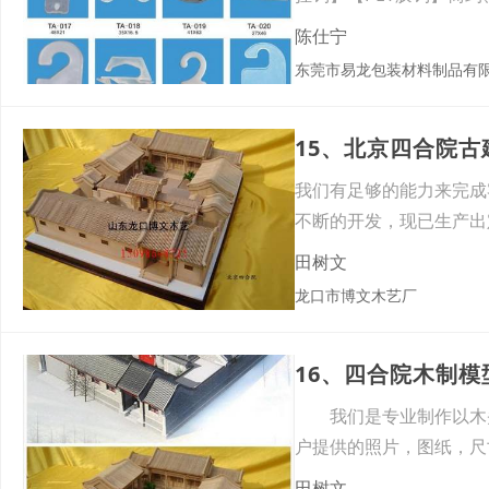
陈仕宁
东莞市易龙包装材料制品有
15、北京四合院
我们有足够的能力来完成
不断的开发，现已生产出
田树文
龙口市博文木艺厂
16、四合院木制模
我们是专业制作以木头
户提供的照片，图纸，尺
模型
田树文