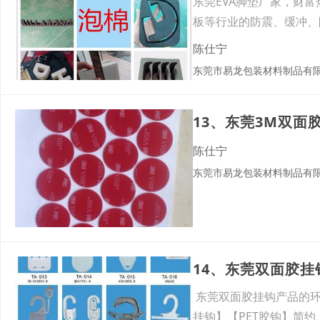
东莞EVA脚垫厂家，财
板等行业的防震、缓冲、
磨
陈仕宁
东莞市易龙包装材料制品有
13、东莞3M双面
陈仕宁
东莞市易龙包装材料制品有
14、东莞双面胶挂
东莞双面胶挂钩产品的环保
挂钩】【PET胶钩】简