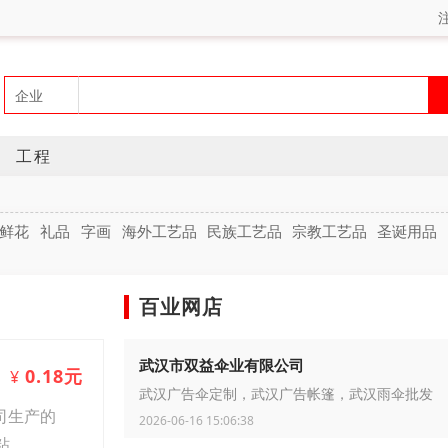
工程
鲜花
礼品
字画
海外工艺品
民族工艺品
宗教工艺品
圣诞用品
百业网店
武汉市双益伞业有限公司
0.18元
¥
武汉广告伞定制，武汉广告帐篷，武汉雨伞批发
司生产的
2026-06-16 15:06:38
粘