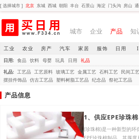
[ 选择城市 ]
北京
东城
西城
朝阳
丰台
石景山
海淀
门头沟
房山
通
城市
企业
产品
知
工业
农业
房产
汽车
家居
服饰
日用
日用:
食品
饮料
母婴
玩具
日用
礼品
礼品:
工艺品
工艺原料
玻璃工艺
金属工艺
石料工艺
民间工
摆挂件饰品
仿古工艺品
塑料树脂工艺品
纪念品
祭祀工艺品
产品信息
1、供应EPE珍珠
(珍珠棉)是一种新型的
EPE珍珠棉制品，其厚度