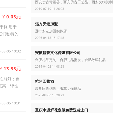
西安仿古青铜器，西安仿古工艺品，西安文物复制
2010-07-19 11:26:03
0.65元
¥
远方安选加盟
干扰.用于
远方安选加盟实体店
它们独特的
2026-04-13 15:17:48
-08-05 10:32
安徽盛誉文化传媒有限公司
合肥礼品定制，合肥礼品批发，合肥数码礼品
2014-04-02 14:08:28
13.55元
¥
性能好；自
杭州回收酒
度高，弹性
高价回收烟酒，虫草，保健品
2025-08-30 18:29:23
-08-05 10:31
重庆幸运鲜花定做免费送货上门