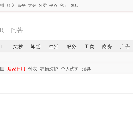
州
顺义
昌平
大兴
怀柔
平谷
密云
延庆
识
问答
IT
文教
旅游
生活
服务
工商
商务
广告
皿
居家日用
钟表
衣物洗护
个人洗护
烟具